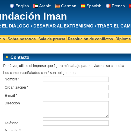
English
Arabic
German
Spanish
French
undación Iman
EL DIÁLOGO • DESAFIAR AL EXTREMISMO • TRAER EL CAM
cio
Sobre nosotros
Sala de prensa
Resolución de conflictos
Diplomac
Contacto
Por favor, utilice el impreso que figura más abajo para enviarnos su consulta.
Los campos señalados con * son obligatorios
Nombre
*
Organización
*
E-mail
*
Dirección
Teléfono
Mensaje
*