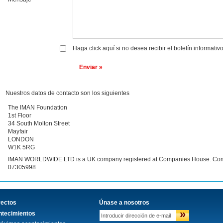
Haga click aquí si no desea recibir el boletín informati
Enviar »
Nuestros datos de contacto son los siguientes
The IMAN Foundation
1st Floor
34 South Molton Street
Mayfair
LONDON
W1K 5RG
IMAN WORLDWIDE LTD is a UK company registered at Companies House. Com
07305998
yectos
Únase a nosotros
»
tecimientos