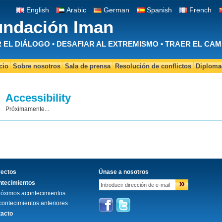
English
Arabic
German
Spanish
French
undación Iman
EL DIÁLOGO • DESAFIAR AL EXTREMISMO • TRAER EL CAM
cio
Sobre nosotros
Sala de prensa
Resolución de conflictos
Diplomac
Accessibility
Próximamente...
yectos
Únase a nosotros
»
tecimientos
róximos acontecimientos
contecimientos anteriores
acto