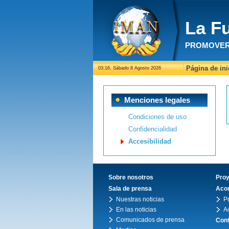
La F
PROMOVER 
Página de ini
03:16, Sábado 8 Agosto 2026
Menciones legales
Condiciones de uso
Confidencialidad
Accesibilidad
Sobre nosotros
Pro
Sala de prensa
Acon
Nuestras noticias
P
En las noticias
A
Comunicados de prensa
Cont